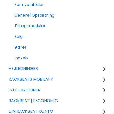
For nye aftaler
Generel Opsætning
Tillægsmoduler
Salg
Varer
Indkøb
VEJLEDNINGER
RACKBEATS MOBILAPP
Eksport
INTEGRATIONER
Import
Salg
RACKBEAT | E-CONOMIC
Rackbeat
Integrations partnere
DIN RACKBEAT KONTO
Rapportering
Shopify
Fejlsøgning