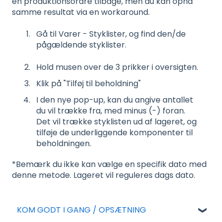
en produktionsordre tilbage, men du kan opnå
samme resultat via en workaround.
Gå til Varer - Styklister, og find den/de
pågældende styklister.
Hold musen over de 3 prikker i oversigten.
Klik på "Tilføj til beholdning"
I den nye pop-up, kan du angive antallet
du vil trække fra, med minus (-) foran.
Det vil trække styklisten ud af lageret, og
tilføje de underliggende komponenter til
beholdningen.
*Bemærk du ikke kan vælge en specifik dato med
denne metode. Lageret vil reguleres dags dato.
KOM GODT I GANG / OPSÆTNING