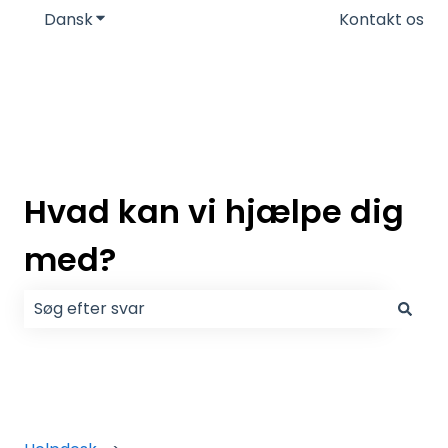
Dansk
Vis undermenu for oversættelser
Kontakt os
Hvad kan vi hjælpe dig
med?
Der er ingen forslag, da søgefeltet er tomt.