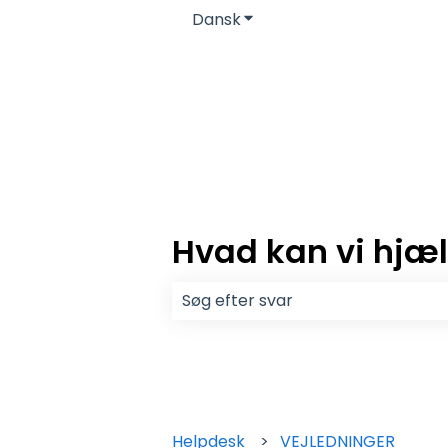
Dansk
Vis undermenu for oversæ
Hvad kan vi hjæ
Der er ingen forslag, da søgefelt
Helpdesk
VEJLEDNINGER