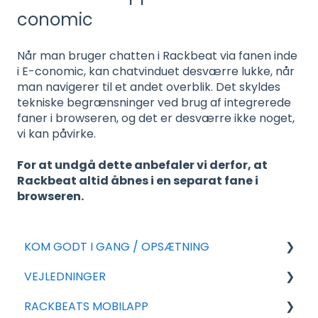
conomic
Når man bruger chatten i Rackbeat via fanen inde
i E-conomic, kan chatvinduet desværre lukke, når
man navigerer til et andet overblik. Det skyldes
tekniske begrænsninger ved brug af integrerede
faner i browseren, og det er desværre ikke noget,
vi kan påvirke.
For at undgå dette anbefaler vi derfor, at
Rackbeat altid åbnes i en separat fane i
browseren.
KOM GODT I GANG / OPSÆTNING
VEJLEDNINGER
For nye aftaler
RACKBEATS MOBILAPP
Generel Opsætning
Eksport