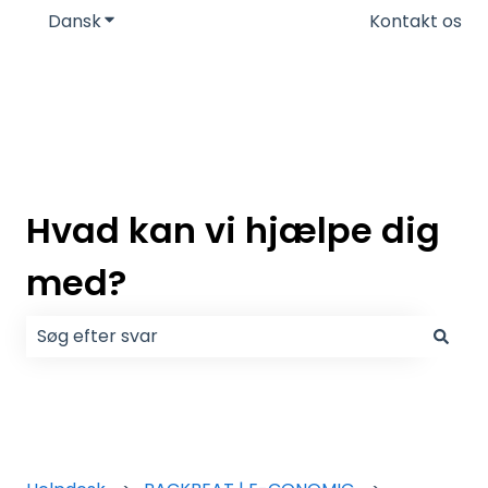
Dansk
Vis undermenu for oversættelser
Kontakt os
Hvad kan vi hjælpe dig
med?
Der er ingen forslag, da søgefeltet er tomt.