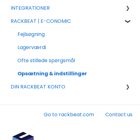
INTEGRATIONER
Tillægsmoduler
Import
Salg
RACKBEAT | E-CONOMIC
Salg
Rackbeat
Integrations partnere
Varer
Rapportering
Shopify
Fejlsøgning
Indkøb
Ofte stillede spørgsmål
Woocommerce
Lagerværdi
Shipmondo
Ofte stillede spørgsmål
Webshipper
Opsætning & indstillinger
DIN RACKBEAT KONTO
Dinero
Legacy integrationer
Faktura
Konto
Go to rackbeat.com
Contact us
Andet