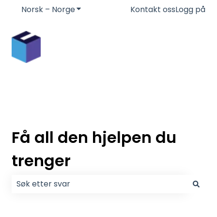
Norsk – Norge
Vis undermeny for oversettelser
Kontakt oss
Logg på
Få all den hjelpen du
trenger
Det finnes ingen forslag fordi søkefeltet er tomt.