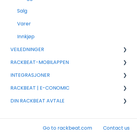
Salg
Varer
Innkjøp
VEILEDNINGER
RACKBEAT-MOBILAPPEN
Eksport
INTEGRASJONER
Import
Rackbeat
RACKBEAT | E-CONOMIC
Rackbeat
Integrasjons partnere
DIN RACKBEAT AVTALE
Rapportering
Shopify
Ofte stillede spørsmål
Ofte stilte spørsmål
Woocommerce
Installasjon og innstillinger
Faktura
Shipmondo
Konto
Go to rackbeat.com
Contact us