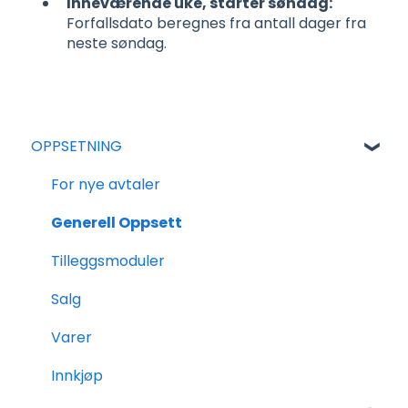
Inneværende uke, starter søndag:
Forfallsdato beregnes fra antall dager fra
neste søndag.
OPPSETNING
For nye avtaler
Generell Oppsett
Tilleggsmoduler
Salg
Varer
Innkjøp