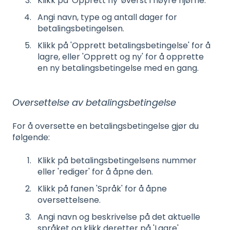
Klikk på 'Opprett ny' øverst i høyre hjørne.
Angi navn, type og antall dager for
betalingsbetingelsen.
Klikk på 'Opprett betalingsbetingelse' for å
lagre, eller 'Opprett og ny' for å opprette
en ny betalingsbetingelse med en gang.
Oversettelse av betalingsbetingelse
For å oversette en betalingsbetingelse gjør du
følgende:
Klikk på betalingsbetingelsens nummer
eller 'rediger' for å åpne den.
Klikk på fanen 'Språk' for å åpne
oversettelsene.
Angi navn og beskrivelse på det aktuelle
språket og klikk deretter på 'Lagre'