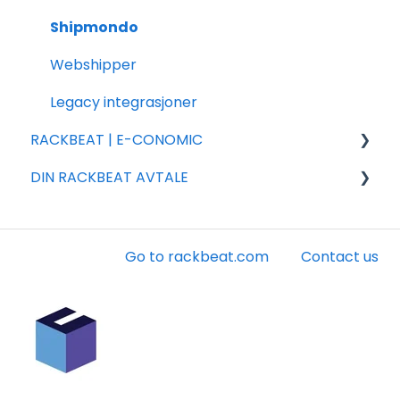
Shipmondo
Webshipper
Legacy integrasjoner
RACKBEAT | E-CONOMIC
DIN RACKBEAT AVTALE
Ofte stillede spørsmål
Installasjon og innstillinger
Faktura
Konto
Go to rackbeat.com
Contact us
Andet