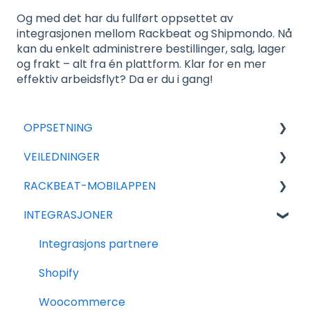
Og med det har du fullført oppsettet av
integrasjonen mellom Rackbeat og Shipmondo. Nå
kan du enkelt administrere bestillinger, salg, lager
og frakt – alt fra én plattform. Klar for en mer
effektiv arbeidsflyt? Da er du i gang!
OPPSETNING
VEILEDNINGER
For nye avtaler
RACKBEAT-MOBILAPPEN
Generell Oppsett
Eksport
INTEGRASJONER
Tilleggsmoduler
Import
Rackbeat
Salg
Rackbeat
Integrasjons partnere
Varer
Rapportering
Shopify
Innkjøp
Ofte stilte spørsmål
Woocommerce