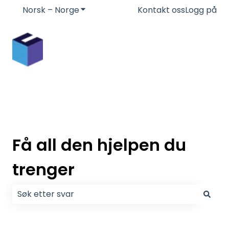
Norsk – Norge
Vis undermeny for oversettelser
Kontakt oss
Logg på
Få all den hjelpen du
trenger
Det finnes ingen forslag fordi søkefeltet er tomt.