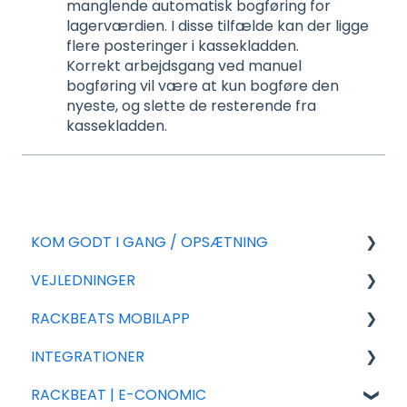
manglende automatisk bogføring for
lagerværdien. I disse tilfælde kan der ligge
flere posteringer i kassekladden.
Korrekt arbejdsgang ved manuel
bogføring vil være at kun bogføre den
nyeste, og slette de resterende fra
kassekladden.
KOM GODT I GANG / OPSÆTNING
VEJLEDNINGER
For nye aftaler
RACKBEATS MOBILAPP
Generel Opsætning
Eksport
INTEGRATIONER
Tillægsmoduler
Import
Salg
RACKBEAT | E-CONOMIC
Salg
Rackbeat
Integrations partnere