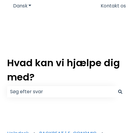
Dansk
Vis undermenu for oversættelser
Kontakt os
Hvad kan vi hjælpe dig
med?
Der er ingen forslag, da søgefeltet er tomt.