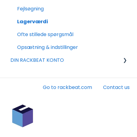
Varer
Rapportering
Shopify
Fejlsøgning
Indkøb
Ofte stillede spørgsmål
Woocommerce
Lagerværdi
Shipmondo
Ofte stillede spørgsmål
Webshipper
Opsætning & indstillinger
DIN RACKBEAT KONTO
Dinero
Legacy integrationer
Faktura
Konto
Go to rackbeat.com
Contact us
Andet