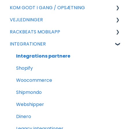
KOM GODT I GANG / OPSÆTNING
VEJLEDNINGER
For nye aftaler
RACKBEATS MOBILAPP
Generel Opsætning
Eksport
INTEGRATIONER
Tillægsmoduler
Import
Salg
Salg
Rackbeat
Integrations partnere
Varer
Rapportering
Shopify
Indkøb
Ofte stillede spørgsmål
Woocommerce
Shipmondo
Webshipper
Dinero
Legacy integrationer