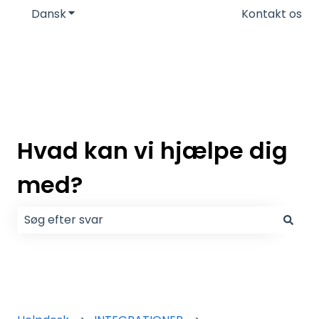
Dansk
Vis undermenu for oversættelser
Kontakt os
Hvad kan vi hjælpe dig
med?
Der er ingen forslag, da søgefeltet er tomt.