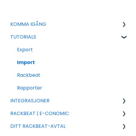
KOMMA IGÅNG
TUTORIALS
För nya avtal
Allmän Inställning
Export
Add-ons
Import
Försaljning
Rackbeat
Varor
Rapporter
INTEGRASJONER
Inköp
RACKBEAT | E-CONOMIC
Shopify
DITT RACKBEAT-AVTAL
Woocommerce
Ofta stillde frågor