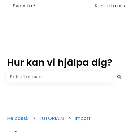
Svenska
Visa undermenyer för översättningar
Kontakta oss
Hur kan vi hjälpa dig?
Det finns inga förslag eftersom sökfältet är tomt.
Helpdesk
TUTORIALS
Import