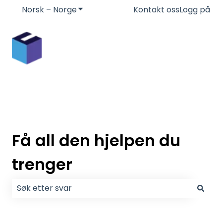
Norsk – Norge
Vis undermeny for oversettelser
Kontakt oss
Logg på
Få all den hjelpen du
trenger
Det finnes ingen forslag fordi søkefeltet er tomt.