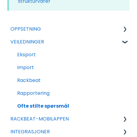
strukturvarer
"
OPPSETNING
VEILEDNINGER
For nye avtaler
Generell Oppsett
Eksport
Tilleggsmoduler
Import
Salg
Rackbeat
Varer
Rapportering
Innkjøp
Ofte stilte spørsmål
RACKBEAT-MOBILAPPEN
INTEGRASJONER
Rackbeat