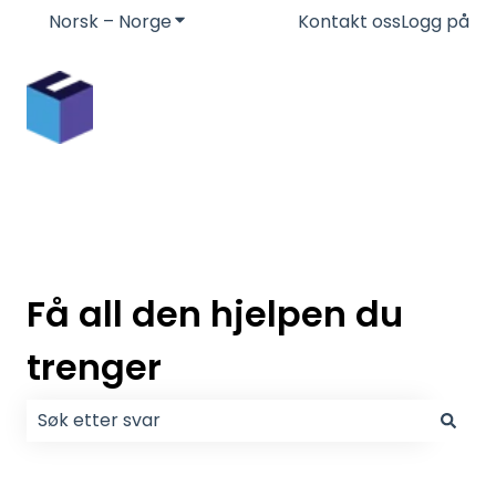
Norsk – Norge
Vis undermeny for oversettelser
Kontakt oss
Logg på
Få all den hjelpen du
trenger
Det finnes ingen forslag fordi søkefeltet er tomt.