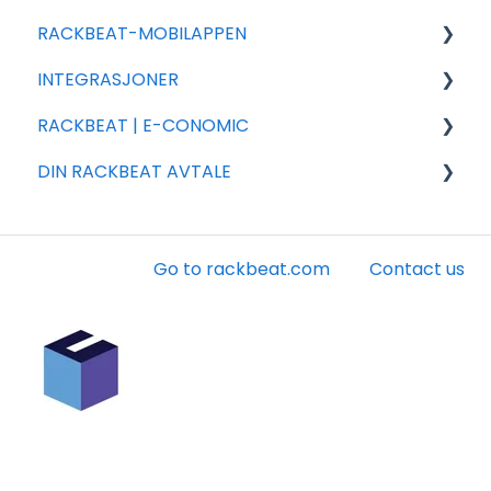
RACKBEAT-MOBILAPPEN
INTEGRASJONER
Rackbeat
RACKBEAT | E-CONOMIC
Integrasjons partnere
DIN RACKBEAT AVTALE
Shopify
Ofte stillede spørsmål
Woocommerce
Installasjon og innstillinger
Faktura
Shipmondo
Konto
Go to rackbeat.com
Contact us
Webshipper
Andet
Legacy integrasjoner