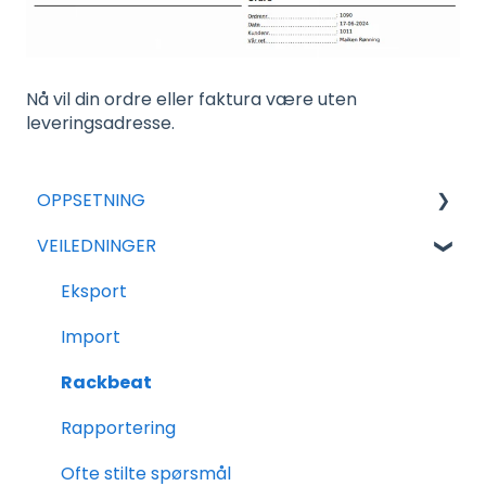
Nå vil din ordre eller faktura være uten
leveringsadresse.
OPPSETNING
VEILEDNINGER
For nye avtaler
Generell Oppsett
Eksport
Tilleggsmoduler
Import
Salg
Rackbeat
Varer
Rapportering
Innkjøp
Ofte stilte spørsmål