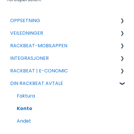
OPPSETNING
VEILEDNINGER
For nye avtaler
RACKBEAT-MOBILAPPEN
Generell Oppsett
Eksport
INTEGRASJONER
Tilleggsmoduler
Import
Rackbeat
RACKBEAT | E-CONOMIC
Salg
Rackbeat
Integrasjons partnere
DIN RACKBEAT AVTALE
Varer
Rapportering
Shopify
Ofte stillede spørsmål
Innkjøp
Ofte stilte spørsmål
Woocommerce
Installasjon og innstillinger
Faktura
Shipmondo
Konto
Webshipper
Andet
Legacy integrasjoner