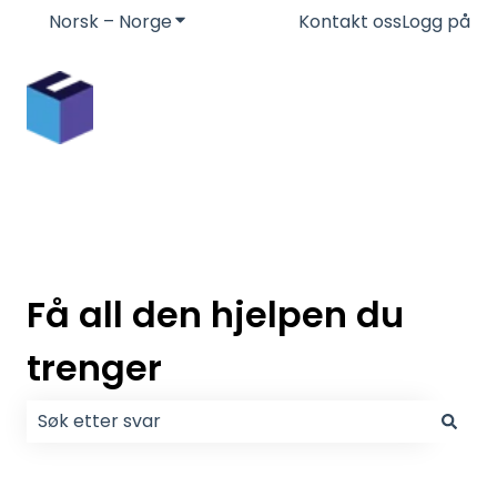
Norsk – Norge
Vis undermeny for oversettelser
Kontakt oss
Logg på
Få all den hjelpen du
trenger
Det finnes ingen forslag fordi søkefeltet er tomt.