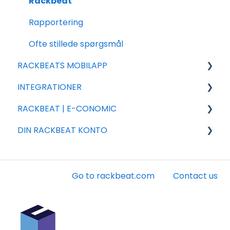
Salg
Rackbeat
Varer
Rapportering
Indkøb
Ofte stillede spørgsmål
RACKBEATS MOBILAPP
INTEGRATIONER
Salg
RACKBEAT | E-CONOMIC
Integrations partnere
DIN RACKBEAT KONTO
Shopify
Fejlsøgning
Woocommerce
Lagerværdi
Faktura
Shipmondo
Ofte stillede spørgsmål
Konto
Go to rackbeat.com
Contact us
Webshipper
Opsætning & indstillinger
Andet
Dinero