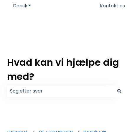
Dansk
Vis undermenu for oversættelser
Kontakt os
Hvad kan vi hjælpe dig
med?
Der er ingen forslag, da søgefeltet er tomt.