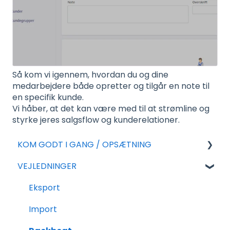
Så kom vi igennem, hvordan du og dine
medarbejdere både opretter og tilgår en note til
en specifik kunde.
Vi håber, at det kan være med til at strømline og
styrke jeres salgsflow og kunderelationer.
KOM GODT I GANG / OPSÆTNING
VEJLEDNINGER
For nye aftaler
Generel Opsætning
Eksport
Tillægsmoduler
Import