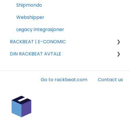
Shipmondo
Webshipper
Legacy integrasjoner
RACKBEAT | E-CONOMIC
DIN RACKBEAT AVTALE
Ofte stillede spørsmål
Installasjon og innstillinger
Faktura
Konto
Go to rackbeat.com
Contact us
Andet