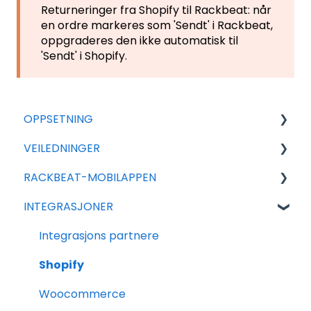
Returneringer fra Shopify til Rackbeat: når
en ordre markeres som 'Sendt' i Rackbeat,
oppgraderes den ikke automatisk til
'Sendt' i Shopify.
OPPSETNING
VEILEDNINGER
For nye avtaler
RACKBEAT-MOBILAPPEN
Generell Oppsett
Eksport
INTEGRASJONER
Tilleggsmoduler
Import
Rackbeat
Salg
Rackbeat
Integrasjons partnere
Varer
Rapportering
Shopify
Innkjøp
Ofte stilte spørsmål
Woocommerce