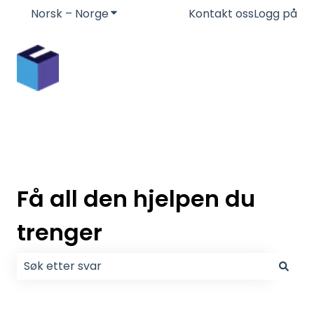
Norsk – Norge
Vis undermeny for oversettelser
Kontakt oss
Logg på
Få all den hjelpen du
trenger
Det finnes ingen forslag fordi søkefeltet er tomt.